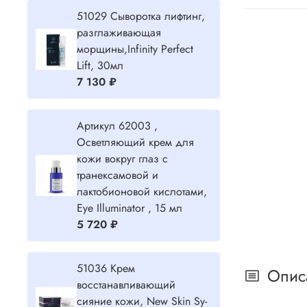
51029 Сыворотка лифтинг,
разглаживающая
морщины,Infinity Perfect
Lift, 30мл
7 130 ₽
Артикул 62003 ,
Осветляющий крем для
кожи вокруг глаз с
транексамовой и
лактобионовой кислотами,
Eye Illuminator , 15 мл
5 720 ₽
51036 Крем
Опис
восстанавливающий
сияние кожи, New Skin Sy-