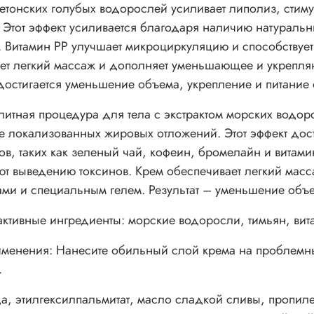
ретонских голубых водорослей усиливает липолиз, ст
 Этот эффект усиливается благодаря наличию натуральны
 Витамин PP улучшает микроциркуляцию и способствуе
ет легкий массаж и дополняет уменьшающее и укрепля
 достигается уменьшение объема, укрепление и питание 
итная процедура для тела с экстрактом морских водоро
 локализованных жировых отложений. Этот эффект дост
ов, таких как зеленый чай, кофеин, бромелайн и витам
ют выведению токсинов. Крем обеспечивает легкий масс
ами и специальным гелем. Результат – уменьшение объе
ктивные ингредиенты: морские водоросли, тимьян, вит
именения:
Нанесите обильный слой крема на проблемны
.
да, этилгексилпальмитат, масло сладкой сливы, пропиле