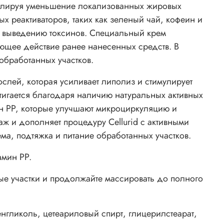
имулируя уменьшение локализованных жировых
х реактиваторов, таких как зеленый чай, кофеин и
т выведению токсинов. Специальный крем
ющее действие ранее нанесенных средств. В
обработанных участков.
слей, которая усиливает липолиз и стимулирует
игается благодаря наличию натуральных активных
ин PP, которые улучшают микроциркуляцию и
аж и дополняет процедуру Cellurid с активными
ма, подтяжка и питание обработанных участков.
амин PP.
е участки и продолжайте массировать до полного
нгликоль, цетеариловый спирт, глицерилстеарат,