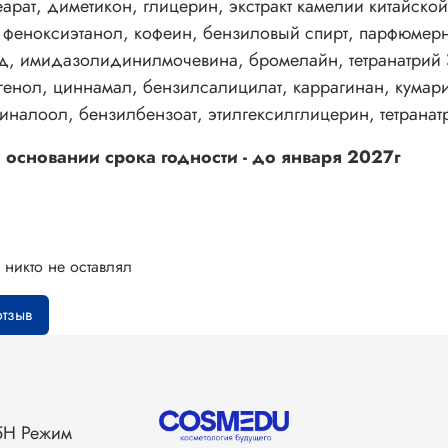
арат, диметикон, глицерин, экстракт камелии китайской
 феноксиэтанол, кофеин, бензиловый спирт, парфюмерна
, имидазолидинилмочевина, бромелайн, тетранатрий Э
вгенол, циннамал, бензилсалицилат, каррагинан, кумар
иналоол, бензилбензоат, этилгексилглицерин, тетранатр
 основании срока годности - до января 2027г
 никто не оставлял
отзыв
25Н Режим