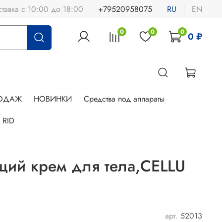
тавка с 10:00 до 18:00
+79520958075
RU
EN
0
0
0
0 ₽
РОДАЖ
НОВИНКИ
Средства под аппараты
 RID
ий крем для тела,CELLU
арт.
52013