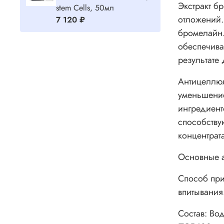
Экстракт б
stem Cells, 50мл
отложений.
7 120 ₽
бромелайн.
обеспечива
результате
Антицеллюл
уменьшение
ингредиент
способству
концентрат
Основные а
Способ пр
впитывания
Состав: Во