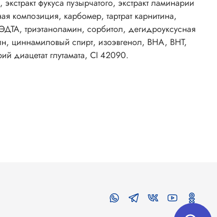
, экстракт фукуса пузырчатого, экстракт ламинарии
я композиция, карбомер, тартрат карнитина,
ДТА, триэтаноламин, сорбитол, дегидроуксусная
ин, циннамиловый спирт, изоэвгенол, BHA, BHT,
ий диацетат глутамата, CI 42090.