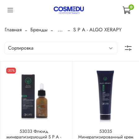
0
Главная
Бренды
...
S P A - ALGO XERAPY
-20%
53033 Флюид
53035
минерализирующий S P A -
Минерализированный крем