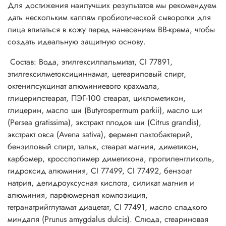
Для достижения наилучших результатов мы рекомендуем
дать нескольким каплям пробиотической сыворотки для
лица впитаться в кожу перед нанесением BB-крема, чтобы
создать идеальную защитную основу.
Состав: Вода, этилгексилпальмитат, CI 77891,
этилгексилметоксициннамат, цетеариловый спирт,
октенилсукцинат алюминиевого крахмала,
глицерилстеарат, ПЭГ-100 стеарат, циклометикон,
глицерин, масло ши (Butyrospermum parkii), масло ши
(Persea gratissima), экстракт плодов ши (Citrus grandis),
экстракт овса (Avena sativa), фермент лактобактерий,
бензиловый спирт, тальк, стеарат магния, диметикон,
карбомер, кроссполимер диметикона, пропиленгликоль,
гидроксид алюминия, CI 77499, CI 77492, бензоат
натрия, дегидроуксусная кислота, силикат магния и
алюминия, парфюмерная композиция,
тетранатрийглутамат диацетат, CI 77491, масло сладкого
миндаля (Prunus amygdalus dulcis). Слюда, стеариновая